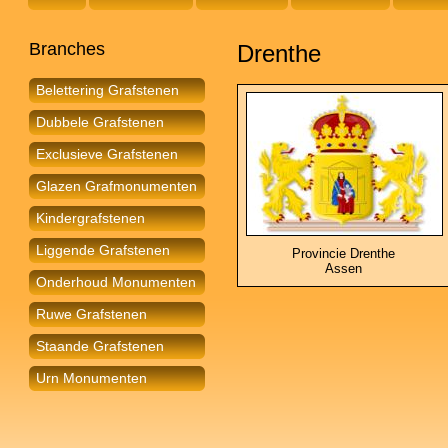
Branches
Drenthe
Belettering Grafstenen
Dubbele Grafstenen
Exclusieve Grafstenen
Glazen Grafmonumenten
Kindergrafstenen
Liggende Grafstenen
Provincie Drenthe
Assen
Onderhoud Monumenten
Ruwe Grafstenen
Staande Grafstenen
Urn Monumenten