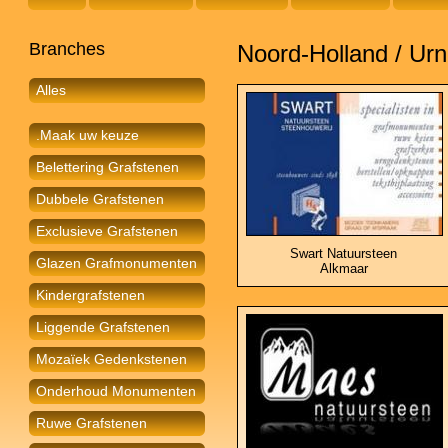
Branches
Noord-Holland / U
Alles
.Maak uw keuze
Belettering Grafstenen
Dubbele Grafstenen
Exclusieve Grafstenen
Swart Natuursteen
Glazen Grafmonumenten
Alkmaar
Kindergrafstenen
Liggende Grafstenen
Mozaïek Gedenkstenen
Onderhoud Monumenten
Ruwe Grafstenen