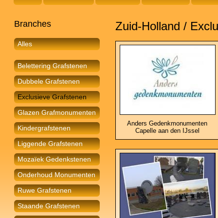
Branches
Zuid-Holland / Excl
Alles
Belettering Grafstenen
Dubbele Grafstenen
Exclusieve Grafstenen
Glazen Grafmonumenten
Anders Gedenkmonumenten
Kindergrafstenen
Capelle aan den IJssel
Liggende Grafstenen
Mozaïek Gedenkstenen
Onderhoud Monumenten
Ruwe Grafstenen
Staande Grafstenen